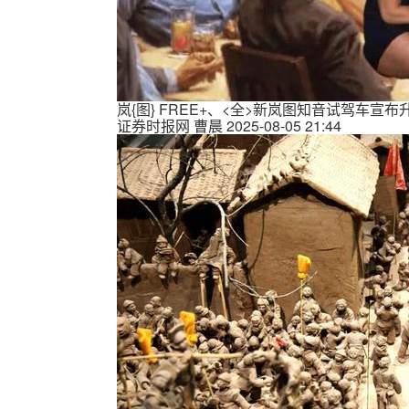
岚{图} FREE+、<全>新岚图知音试驾车宣布
证券时报网
曹晨
2025-08-05 21:44