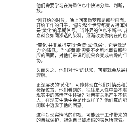
他们需要学习在海量信息中快速分辨、判断，
挟。
“刚开始的时候，晚上回家做梦都是那些画面。
开始工作的日子，“感觉整个世界都变🔥得浑
是“黄化”的早期信号。当外界的信息不断冲
息就会如同渗透的染料，逐渐改变你内在的色
“黄化”并非单指变得“色情”或“低俗”。它更
力”的降低。当“鉴黄师”需要不🎯断地审看
应的画面，对他们来说可能只会变成枯燥的“
协。
久而久之，他们对“性”的认知，可能就会从
理解。
更深层次的“黄化”，可能体现在他们对情感
极端位置，他们看到的，往往是人性中最不堪
现实中的感情产生怀疑？对亲密关系产生不信
人，在现实生活中会是什么样子？他们真的能
闲聊中透露了他的困惑。
这种对现实情感的审视，可能源于工作带来的
的自我保护，避免自己被虚假的表象所欺骗。