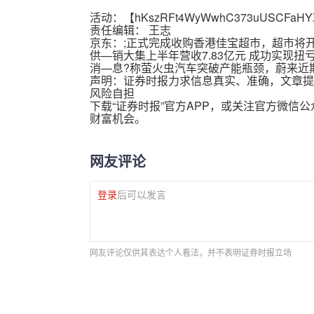
活动：【
hKszRFt4WyWwhC373uUSCFaHY
责任编辑： 王志
京东：;正式完成收购香港佳宝超市，超市将
供—销大集上半年营收7.83亿元 成功实现扭
消—息?称萤火虫汽车突破产能瓶颈，蔚来近
声明：证券时报力求信息真实、准确，文章提
风险自担
下载“证券时报”官方APP，或关注官方微信
财富机会。
网友评论
登录
后可以发言
网友评论仅供其表达个人看法，并不表明证券时报立场