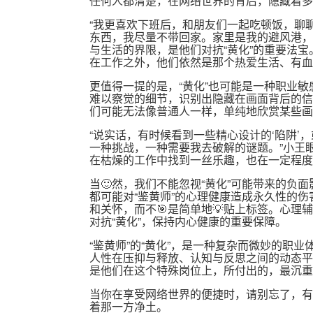
任何人都清楚，在网络世界的背后，隐藏着多
“我更喜欢下班后，和朋友们一起吃顿饭，聊
东西，我尽量不带回家。家里是我的避风港，
与生活的界限，是他们对抗“黄化”的重要法宝
在工作之外，他们依然是那个热爱生活、有血
更值得一提的是，“黄化”也可能是一种职业
难以察觉的细节，识别出隐藏在画面背后的信
们可能无法像普通人一样，单纯地欣赏某些画
“说实话，有时候看到一些精心设计的‘陷阱’
一种挑战，一种需要我去破解的谜题。”小王
在枯燥的工作中找到一丝乐趣，也在一定程度
当🙂然，我们不能忽视“黄化”可能带来的负
都可能对“鉴黄师”的心理健康造成永久性的
和关怀，而不🎯是简单地💡贴上标签。心
对抗“黄化”，保持内心健康的重要保障。
“鉴黄师”的“黄化”，是一种复杂而微妙的职
人性在压抑与释放、认知与反思之间的动态平
是他们在这个特殊岗位上，所付出的，最沉重
当你在享受网络世界的便捷时，请别忘了，有
着那一方净土。