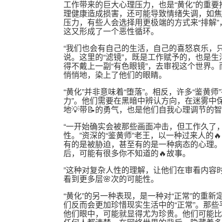
工作带来的巨大心理压力，也是“黄化”的重
理健康造成损害，还可能导致情绪失调，如焦
压力，有些人会选择用更极端的方式来“排解
这又形成了一个恶性循环。
“我们也会有自己的生活，自己的喜怒哀乐，只
说。这里的“滤镜”，既是工作赋予的，也是生
得不戴上一副“有色眼镜”，去审视这个世界
悄悄地，染上了他们的眼睛。
“黄化”并非意味着“堕落”。相反，许多“鉴黄
力”。他们需要在黑暗中辨认方向，在迷雾中保
地💡带📝的勇气，也是他们自我心理调节的
“一开始确实会被那些画面冲击，但工作久了
性。”资深的“鉴黄师”老王，以一种过来人的
有的是被胁迫，甚至有的是一种病态的心理。
后，可能有很多你不知道的🔥故事。
”这种对复杂人性的理解，让他们在审看内容时
看到更多层🌸次的可能性。
“黄化”的另一种表现，是一种对“正常”的重
们反而会更加珍惜现实生活中的“正常”。那
他们眼中，可能就显得尤为珍贵。他们可能比