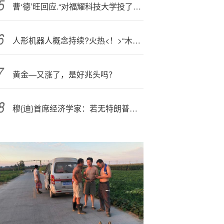
曹‘德’旺回应.“对福耀科技大学投了多少”：已经花了43亿元 将来会付满100亿元
人形机器人概念持续?火热<！>“木头姐”力挺：AI领域最大机遇之一
黄金—又涨了，是好兆头吗？
穆{迪}首席经济学家：若无特朗普激进政策 通胀本可以维持在较低水平