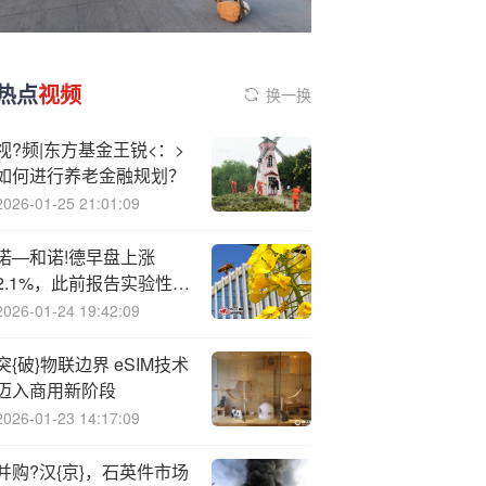
热点
视频
换一换
视?频|东方基金王锐<：>
如何进行养老金融规划？
2026-01-25 21:01:09
诺—和诺!德早盘上涨
2.1%，此前报告实验性减
肥药物疗效明显
2026-01-24 19:42:09
突{破}物联边界 eSIM技术
迈入商用新阶段
2026-01-23 14:17:09
并购?汉{京}，石英件市场