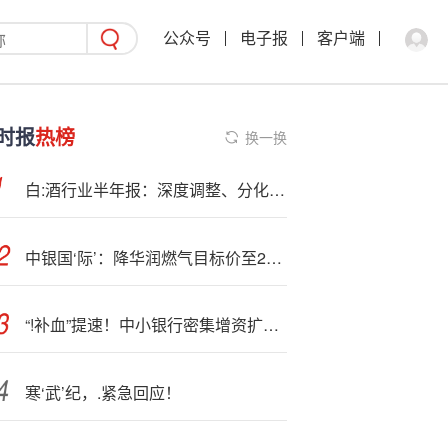
公众号
电子报
客户端
时报
热榜
换一换
白:酒行业半年报：深度调整、分化加剧！前6家酒企创造超8成营收，拿走行业超9成利润
中银国‘际’：降华润燃气目标价至23.38港元 评级“买入”
“!补血”提速！中小银行密集增资扩股，年内银行二永债发行量已超万亿元
寒‘武’纪，.紧急回应！